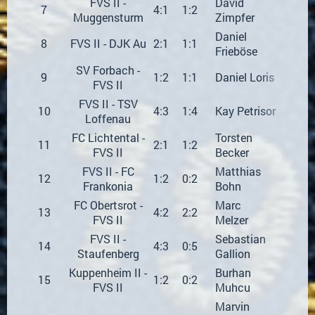
FVS II -
David
7
4:1
1:2
3
Muggensturm
Zimpfer
Daniel
8
FVS II - DJK Au
2:1
1:1
2
Frieböse
SV Forbach -
9
1:2
1:1
Daniel Loris
2
FVS II
FVS II - TSV
10
4:3
1:4
Kay Petrisor
2
Loffenau
FC Lichtental -
Torsten
11
2:1
1:2
1
FVS II
Becker
FVS II - FC
Matthias
12
1:2
0:2
1
Frankonia
Bohn
FC Obertsrot -
Marc
13
4:2
2:2
1
FVS II
Melzer
FVS II -
Sebastian
14
4:3
0:5
1
Staufenberg
Gallion
Kuppenheim II -
Burhan
15
1:2
0:2
1
FVS II
Muhcu
Marvin
1