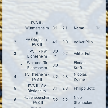
FVS II -
1
Würmersheim
3:1
2:1
Name
Tore
II
FV Ötigheim -
2
4:1
0:0
Volker Pillo
10
FVS II
FVS II - RW
0:0
3
0:2
Viktor Fot
9
Elchesheim
*
Wertung für
Florian
*
3:0
7
Elchesheim
Kraft
FV Iffezheim -
Nicolas
4
4:2
2:3
4
FVS II
Kölmel
FVS II - SV
5
3:1
2:3
Philipp Götz
3
Bietigheim
Haueneberstein
Nico
6
5:2
2:2
3
- FVS II
Steinacker