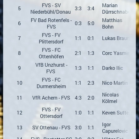
FVS - SV
Marian
5
3:3
3:4
Niederbühl/Donau
Dürrschnabel
FV Bad Rotenfels -
Matthias
6
0:3
5:0
FVS
Bohn
FVS - FV
7
1:1
0:1
Lukas Braun
Plittersdorf
FVS - FC
8
2:1
1:3
Corc Yasmin
Ottenhöfen
VfB Unzhurst -
9
1:3
1:1
Darko Ilic
FVS
FVS - FC
10
1:1
2:3
Nico Martin
Durmersheim
Nicolas
11
VfR Achern - FVS
4:3
2:0
Kölmel
FVS - FV
12
1:0
1:1
Keven Sutter
Ottersdorf
Igor
13
SV Ottenau - FVS
3:0
1:1
Capurelovic