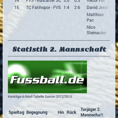
14
FVS - Rastatter SC
3:0
0:3
Viktor Fot
15
TC Fatihspor - FVS
1:4
2:6
David Joram
Matthias
Pac
Nico
Steinacker
Statistik 2. Mannschaft
Kreisliga-A-Nord-Tabelle Saison 2012/2013
Torjäger 2.
Spieltag
Begegnung
Hin
Rück
Mannschaft