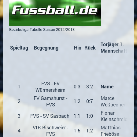
Bezirksliga-Tabelle Saison 2012/2013
Torjäger 1.
Spieltag
Begegnung
Hin
Rück
Mannschaft
FVS - FV
1
0:3
3:2
Name
To
Würmersheim
FV Gamshurst -
Marcel
2
1:2
0:7
FVS
Weßbecher
Florian
3
FVS - SV Sasbach
1:1
1:0
Kleinschmidt
VfR Bischweier -
Matthias
4
1:5
1:2
FVS
Frieböse